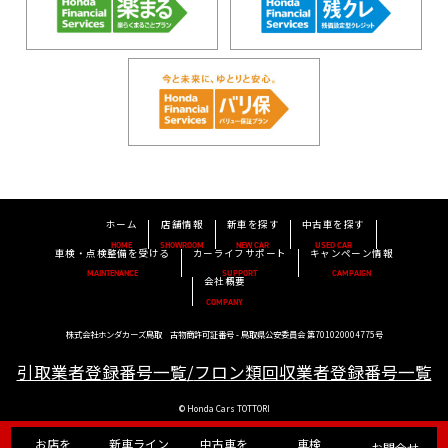
ホーム
店舗情報
新車を探す
中古車を探す
HOME
SHOWROOM
NEW CAR
USED CAR
車検・点検整備を受ける
カーライフサポート
キャンペーン情報
MAINTENANCE
SUPPORT
CAMPAIGN
会社概要
COMPANY
株式会社ホンダカーズ鳥取 古物商許可証番号 - 鳥取県公安委員会 第701020004775号
引取業者登録番号一覧
/
フロン類回収業者登録番号一覧
© Honda Cars TOTTORI
お店を
新車
ライン
中古車を
車検
お問合せ