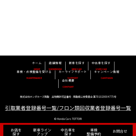
ホーム
店舗情報
新車を探す
中古車を探す
HOME
SHOWROOM
NEW CAR
USED CAR
車検・点検整備を受ける
カーライフサポート
キャンペーン情報
MAINTENANCE
SUPPORT
CAMPAIGN
会社概要
COMPANY
株式会社ホンダカーズ鳥取 古物商許可証番号 - 鳥取県公安委員会 第701020004775号
引取業者登録番号一覧
/
フロン類回収業者登録番号一覧
© Honda Cars TOTTORI
お店を
新車
ライン
中古車を
車検
お問合せ
探す
アップ
探す
整備予約