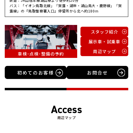
鉄道：JR山陰本線湖山駅より徒歩約20分
バス：「イオン鳥取北線」「賀露・湖岸・湖山鳥大・鹿野線」「賀
露線」の『鳥取警察署入口』停留所から北へ約180ｍ
スタッフ紹介
展示車・試乗車
周辺マップ
車検･点検･整備の予約
初めてのお客様
お問合せ
Access
周辺マップ